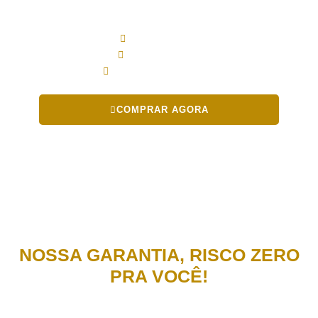
R$ 67,90
Acesso imediato
Material completo
Leitura em qualquer lugar
COMPRAR AGORA
NOSSA GARANTIA, RISCO ZERO
PRA VOCÊ!
Você vai poder experimentar o e-book por 7 Dias e, se o